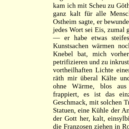
kam ich mit Scheu zu Göth
ganz kalt für alle Men
Ostheim sagte, er bewunde
jedes Wort sei Eis, zumal 
— er habe etwas steifes
Kunstsachen wärmen noch
Knebel bat, mich vorhe
petrifizieren und zu inkru
vortheilhaften Lichte ein
räth mir überal Kälte und
ohne Wärme, blos aus N
frappiert, es ist das ei
Geschmack, mit solchen Tr
Statuen, eine Kühle der An
der Gott her, kalt, einsyl
die Franzosen ziehen in R